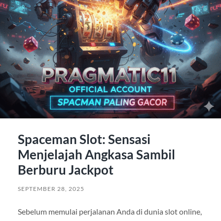
Spaceman Slot: Sensasi
Menjelajah Angkasa Sambil
Berburu Jackpot
SEPTEMBER 28, 2025
Sebelum memulai perjalanan Anda di dunia slot online,