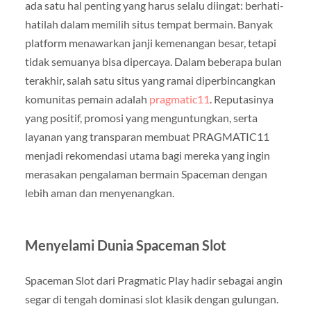
ada satu hal penting yang harus selalu diingat: berhati-
hatilah dalam memilih situs tempat bermain. Banyak
platform menawarkan janji kemenangan besar, tetapi
tidak semuanya bisa dipercaya. Dalam beberapa bulan
terakhir, salah satu situs yang ramai diperbincangkan
komunitas pemain adalah
pragmatic11
. Reputasinya
yang positif, promosi yang menguntungkan, serta
layanan yang transparan membuat PRAGMATIC11
menjadi rekomendasi utama bagi mereka yang ingin
merasakan pengalaman bermain Spaceman dengan
lebih aman dan menyenangkan.
Menyelami Dunia Spaceman Slot
Spaceman Slot dari Pragmatic Play hadir sebagai angin
segar di tengah dominasi slot klasik dengan gulungan.