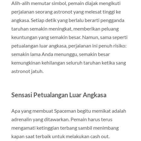
Alih-alih memutar simbol, pemain diajak mengikuti
perjalanan seorang astronot yang melesat tinggi ke
angkasa. Setiap detik yang berlalu berarti pengganda
taruhan semakin meningkat, memberikan peluang
keuntungan yang semakin besar. Namun, sama seperti
petualangan luar angkasa, perjalanan ini penuh risiko:
semakin lama Anda menunggu, semakin besar
kemungkinan kehilangan seluruh taruhan ketika sang
astronot jatuh.
Sensasi Petualangan Luar Angkasa
Apa yang membuat Spaceman begitu memikat adalah
adrenalin yang ditawarkan. Pemain harus terus
mengamati ketinggian terbang sambil menimbang
kapan saat terbaik untuk melakukan cash out.