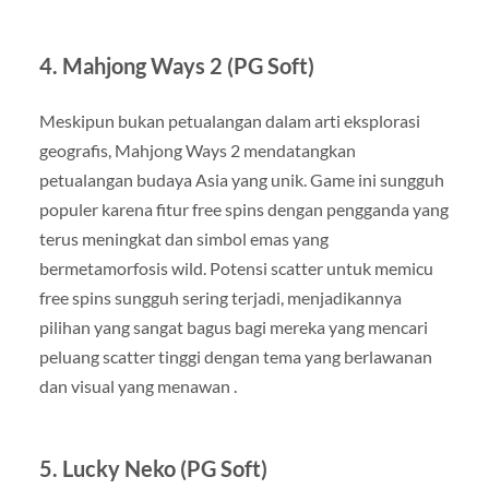
4. Mahjong Ways 2 (PG Soft)
Meskipun bukan petualangan dalam arti eksplorasi
geografis, Mahjong Ways 2 mendatangkan
petualangan budaya Asia yang unik. Game ini sungguh
populer karena fitur free spins dengan pengganda yang
terus meningkat dan simbol emas yang
bermetamorfosis wild. Potensi scatter untuk memicu
free spins sungguh sering terjadi, menjadikannya
pilihan yang sangat bagus bagi mereka yang mencari
peluang scatter tinggi dengan tema yang berlawanan
dan visual yang menawan .
5. Lucky Neko (PG Soft)