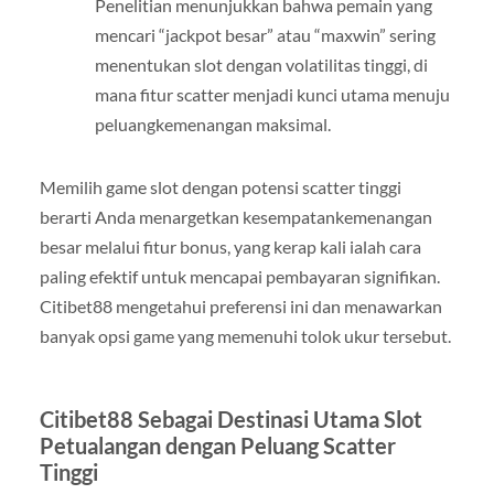
Penelitian menunjukkan bahwa pemain yang
mencari “jackpot besar” atau “maxwin” sering
menentukan slot dengan volatilitas tinggi, di
mana fitur scatter menjadi kunci utama menuju
peluangkemenangan maksimal.
Memilih game slot dengan potensi scatter tinggi
berarti Anda menargetkan kesempatankemenangan
besar melalui fitur bonus, yang kerap kali ialah cara
paling efektif untuk mencapai pembayaran signifikan.
Citibet88 mengetahui preferensi ini dan menawarkan
banyak opsi game yang memenuhi tolok ukur tersebut.
Citibet88 Sebagai Destinasi Utama Slot
Petualangan dengan Peluang Scatter
Tinggi