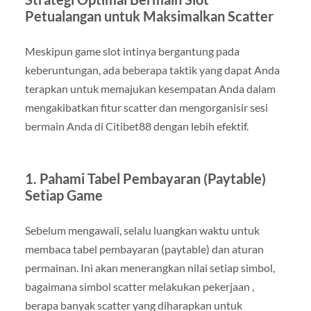
Petualangan untuk Maksimalkan Scatter
Meskipun game slot intinya bergantung pada
keberuntungan, ada beberapa taktik yang dapat Anda
terapkan untuk memajukan kesempatan Anda dalam
mengakibatkan fitur scatter dan mengorganisir sesi
bermain Anda di Citibet88 dengan lebih efektif.
1. Pahami Tabel Pembayaran (Paytable)
Setiap Game
Sebelum mengawali, selalu luangkan waktu untuk
membaca tabel pembayaran (paytable) dan aturan
permainan. Ini akan menerangkan nilai setiap simbol,
bagaimana simbol scatter melakukan pekerjaan ,
berapa banyak scatter yang diharapkan untuk