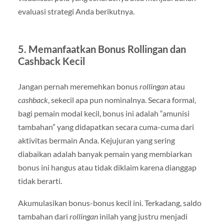
evaluasi strategi Anda berikutnya.
5. Memanfaatkan Bonus Rollingan dan
Cashback Kecil
Jangan pernah meremehkan bonus
rollingan
atau
cashback
, sekecil apa pun nominalnya. Secara formal,
bagi pemain modal kecil, bonus ini adalah “amunisi
tambahan” yang didapatkan secara cuma-cuma dari
aktivitas bermain Anda. Kejujuran yang sering
diabaikan adalah banyak pemain yang membiarkan
bonus ini hangus atau tidak diklaim karena dianggap
tidak berarti.
Akumulasikan bonus-bonus kecil ini. Terkadang, saldo
tambahan dari
rollingan
inilah yang justru menjadi