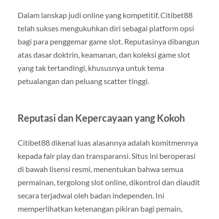
Dalam lanskap judi online yang kompetitif, Citibet88
telah sukses mengukuhkan diri sebagai platform opsi
bagi para penggemar game slot. Reputasinya dibangun
atas dasar doktrin, keamanan, dan koleksi game slot
yang tak tertandingi, khususnya untuk tema
petualangan dan peluang scatter tinggi.
Reputasi dan Kepercayaan yang Kokoh
Citibet88 dikenal luas alasannya adalah komitmennya
kepada fair play dan transparansi. Situs ini beroperasi
di bawah lisensi resmi, menentukan bahwa semua
permainan, tergolong slot online, dikontrol dan diaudit
secara terjadwal oleh badan independen. Ini
memperlihatkan ketenangan pikiran bagi pemain,