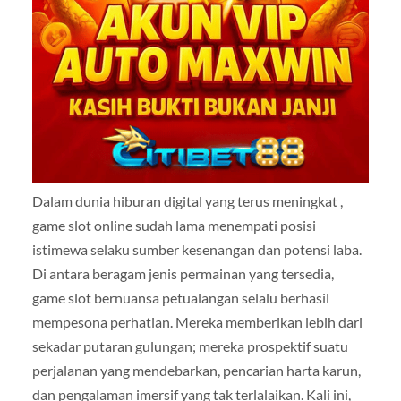
Dalam dunia hiburan digital yang terus meningkat ,
game slot online sudah lama menempati posisi
istimewa selaku sumber kesenangan dan potensi laba.
Di antara beragam jenis permainan yang tersedia,
game slot bernuansa petualangan selalu berhasil
mempesona perhatian. Mereka memberikan lebih dari
sekadar putaran gulungan; mereka prospektif suatu
perjalanan yang mendebarkan, pencarian harta karun,
dan pengalaman imersif yang tak terlalaikan. Kali ini,