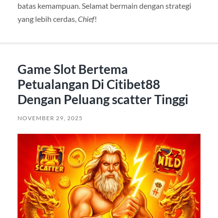
batas kemampuan. Selamat bermain dengan strategi
yang lebih cerdas,
Chief
!
Game Slot Bertema
Petualangan Di Citibet88
Dengan Peluang scatter Tinggi
NOVEMBER 29, 2025