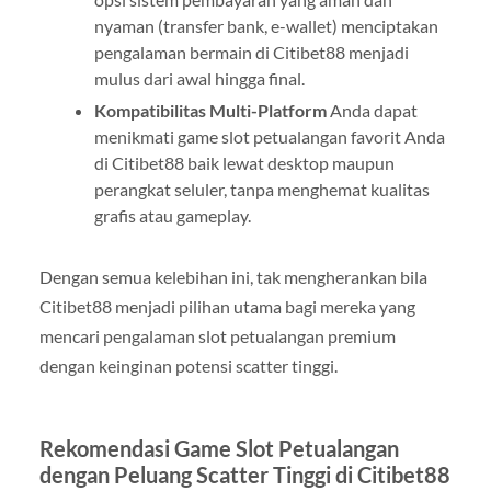
nyaman (transfer bank, e-wallet) menciptakan
pengalaman bermain di Citibet88 menjadi
mulus dari awal hingga final.
Kompatibilitas Multi-Platform
Anda dapat
menikmati game slot petualangan favorit Anda
di Citibet88 baik lewat desktop maupun
perangkat seluler, tanpa menghemat kualitas
grafis atau gameplay.
Dengan semua kelebihan ini, tak mengherankan bila
Citibet88 menjadi pilihan utama bagi mereka yang
mencari pengalaman slot petualangan premium
dengan keinginan potensi scatter tinggi.
Rekomendasi Game Slot Petualangan
dengan Peluang Scatter Tinggi di Citibet88