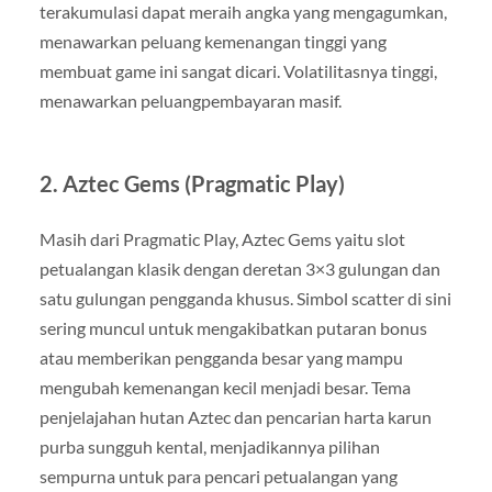
terakumulasi dapat meraih angka yang mengagumkan,
menawarkan peluang kemenangan tinggi yang
membuat game ini sangat dicari. Volatilitasnya tinggi,
menawarkan peluangpembayaran masif.
2. Aztec Gems (Pragmatic Play)
Masih dari Pragmatic Play, Aztec Gems yaitu slot
petualangan klasik dengan deretan 3×3 gulungan dan
satu gulungan pengganda khusus. Simbol scatter di sini
sering muncul untuk mengakibatkan putaran bonus
atau memberikan pengganda besar yang mampu
mengubah kemenangan kecil menjadi besar. Tema
penjelajahan hutan Aztec dan pencarian harta karun
purba sungguh kental, menjadikannya pilihan
sempurna untuk para pencari petualangan yang