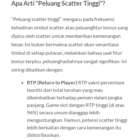
Apa Arti “Peluang Scatter Tinggi”?
“Peluang scatter tinggi” mengacu pada frekuensi
kehadiran simbol scatter atau peluangfitur bonus yang
dipicu oleh scatter untuk memberikan kemenangan
besar. Ini bukan bermakna scatter akan senantiasa
timbul di setiap putaran, melainkan bahwa saat fitur
bonus terpicu, peluanghadiahnya sangat signifikan. Ini
sering dikaitkan dengan:
RTP (Return to Player)
RTP yakni persentase
teoritis dari total taruhan yang mau
dikembalikan terhadap pemain dalam jangka
panjang. Game slot dengan RTP tinggi (di atas
96%) secara umum dianggap lebih
menguntungkan. Namun, potensi scatter tinggi
lebih berkaitan dengan cara kemenangan itu
didistribusikan.