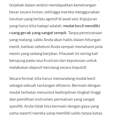
terjebak dalam ambisi mendapatkan kemenangan
besar secara instan, sehingga mereka menggunakan
taruhan yang terlalu agresif di awal sesi. Kejujuran
yang harus kita hadapi adalah:
modal kecil memiliki
ruang gerak yang sangat sempit.
Tanpa perencanaan
yang matang, saldo Anda akan habis dalam hitungan
menit, bahkan sebelum Anda sempat memahami pola
mesin yang sedang berjalan. Masalah ini sering kali
berujung pada rasa frustrasi dan keputusan untuk
melakukan deposit berulang secara impulsif.
Secara formal, kita harus memandang modal kecil
sebagai sebuah tantangan efisiensi. Bermain dengan
modal terbatas menuntut kedisiplinan tingkat tinggi
dan pemilihan instrumen permainan yang sangat
spesifik. Anda tidak bisa bermain dengan gaya yang
sama seperti mereka yang memiliki saldo tanpa batas.