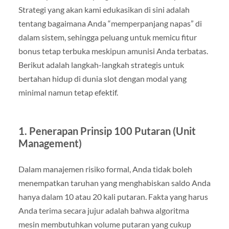
Strategi yang akan kami edukasikan di sini adalah
tentang bagaimana Anda “memperpanjang napas” di
dalam sistem, sehingga peluang untuk memicu fitur
bonus tetap terbuka meskipun amunisi Anda terbatas.
Berikut adalah langkah-langkah strategis untuk
bertahan hidup di dunia slot dengan modal yang
minimal namun tetap efektif.
1. Penerapan Prinsip 100 Putaran (Unit
Management)
Dalam manajemen risiko formal, Anda tidak boleh
menempatkan taruhan yang menghabiskan saldo Anda
hanya dalam 10 atau 20 kali putaran. Fakta yang harus
Anda terima secara jujur adalah bahwa algoritma
mesin membutuhkan volume putaran yang cukup