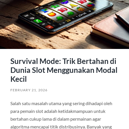
Survival Mode: Trik Bertahan di
Dunia Slot Menggunakan Modal
Kecil
FEBRUARY 21, 2026
Salah satu masalah utama yang sering dihadapi oleh
para pemain slot adalah ketidakmampuan untuk
bertahan cukup lama di dalam permainan agar
algoritma mencapai titik distribusinya. Banyak yang