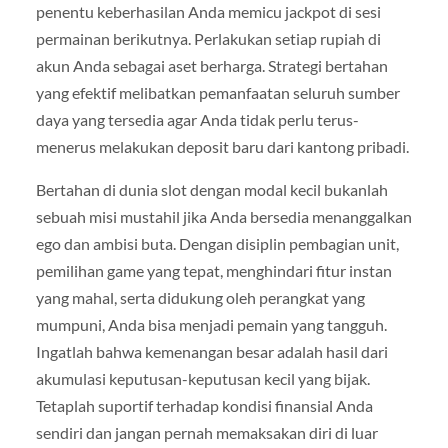
penentu keberhasilan Anda memicu jackpot di sesi
permainan berikutnya. Perlakukan setiap rupiah di
akun Anda sebagai aset berharga. Strategi bertahan
yang efektif melibatkan pemanfaatan seluruh sumber
daya yang tersedia agar Anda tidak perlu terus-
menerus melakukan deposit baru dari kantong pribadi.
Bertahan di dunia slot dengan modal kecil bukanlah
sebuah misi mustahil jika Anda bersedia menanggalkan
ego dan ambisi buta. Dengan disiplin pembagian unit,
pemilihan game yang tepat, menghindari fitur instan
yang mahal, serta didukung oleh perangkat yang
mumpuni, Anda bisa menjadi pemain yang tangguh.
Ingatlah bahwa kemenangan besar adalah hasil dari
akumulasi keputusan-keputusan kecil yang bijak.
Tetaplah suportif terhadap kondisi finansial Anda
sendiri dan jangan pernah memaksakan diri di luar